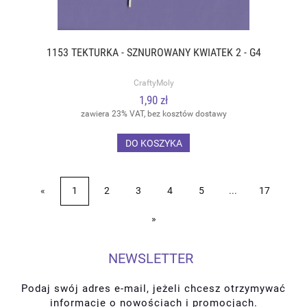
1153 TEKTURKA - SZNUROWANY KWIATEK 2 - G4
CraftyMoly
1,90 zł
zawiera 23% VAT, bez kosztów dostawy
DO KOSZYKA
«
1
2
3
4
5
...
17
»
NEWSLETTER
Podaj swój adres e-mail, jeżeli chcesz otrzymywać
informacje o nowościach i promocjach.